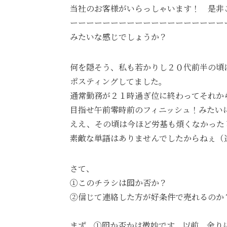
当社のお客様がいらっしゃいます！ 是非
ーーーーーーーーーーーーーーーーーーー
みたいな感じでしょうか？
何を隠そう、私も若かりし２０代前半の頃
ポスティングしてました。
通常勤務が２１時過ぎ位に終わってそれか
目指せ午前零時前のフィニッシュ！みたい
ええ、その頃は今ほど労基も煩くなかった
素敵な単語はありませんでしたからねぇ（
さて、
①このチラシは囮か否か？
②信じて連絡した方が好条件で売れるのか
まず、①囮か否かは微妙です。以前、余り