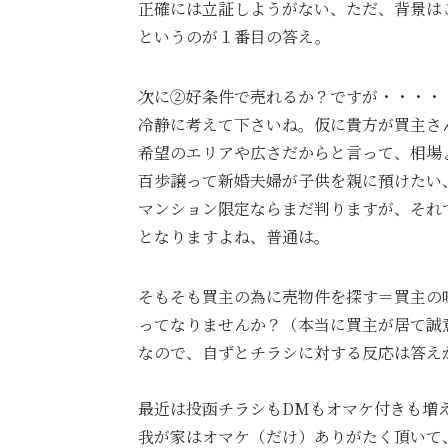
正確には立証しようがない、ただ、背景は
というのが１番目の答え。
次に②好条件で売れるか？ですが・・・・
冷静に考えて下さいね。仮に貴方が買主さ
希望のエリアや広さだからと言って、相場
百歩譲って新婚夫婦が子供を親に預けたい
マンション限定ならまだ判りますが、それ
となりますよね、普通は。
そもそも買主の為に売物件を探す＝買主の
ってなりませんか？（本当に買主が居て誠
なので、自ずとチラシに対する反応は答え
最近は投函チラシもDMもオマケ付きも増
我が家はオマケ（だけ）ありがたく頂いて