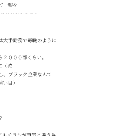
ご一報を！
ーーーーーーーー
は大手勤務で毎晩のように
ら２０００部くらい。
に（泣
し、ブラック企業なんて
遠い目）
？
にもチラシが事実と違う為、