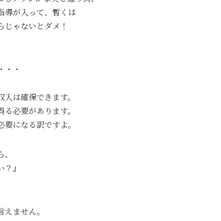
指導が入って、暫くは
らじゃないとダメ！
・・・
。
収入は確保できます。
得る必要があります。
必要になる訳ですよ。
ら、
い？』
言えません。