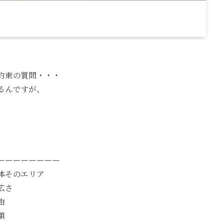
約束の質問・・・
るんですが、
ーーーーーーーー
体そのエリア
広さ
由
額