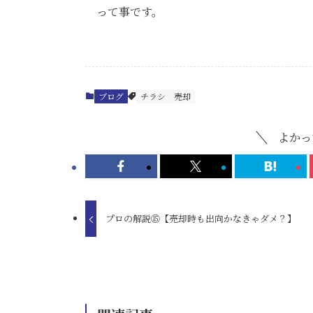
って事です。
ブログ
チラシ
売却
よかっ
プロの解説⑮【売却時も出向かなきゃダメ？】